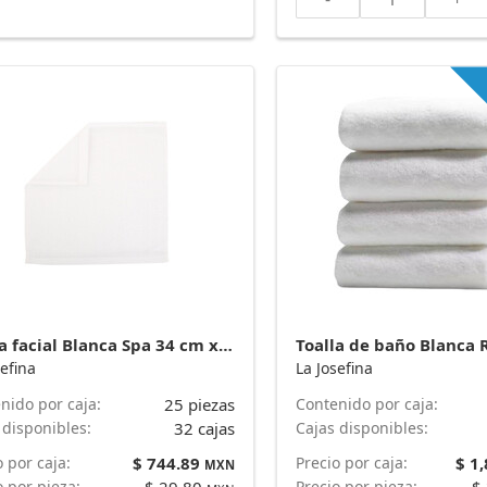
Toalla facial Blanca Spa 34 cm x 34 cm y 70 g - Plus* marca La Josefina
sefina
La Josefina
nido por caja:
25 piezas
Contenido por caja:
 disponibles:
32 cajas
Cajas disponibles:
o por caja:
$ 744.89
Precio por caja:
$ 1
MXN
o por pieza:
Precio por pieza: