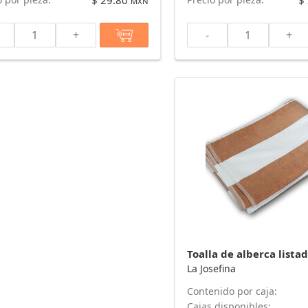
$ 29.80
$
MXN
+
-
+
La Josefina
Contenido por caja:
Cajas disponibles: