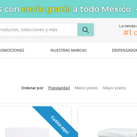
s con
envío gratis
a todo México
La tienda
#1 
ROMOCIONES
NUESTRAS MARCAS
DISPENSADO
Ordenar por
Popularidad
Menor precio
Mayor precio
Cotiza aquí