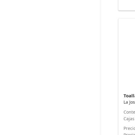
La Jo
Conte
Cajas
Preci
Preci