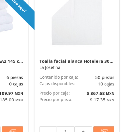
Cotiza aquí
Toalla de baño Blanca AA2 145 cm x 80 cm y 580 g - Plus* marca La Josefina
Toalla facial Blanca Hotelera 30 cm x 30 cm y 42 g - Plus* marca La Josefina
La Josefina
6 piezas
Contenido por caja:
50 piezas
0 cajas
Cajas disponibles:
10 cajas
,109.97
Precio por caja:
$ 867.68
MXN
MXN
 185.00
Precio por pieza:
$ 17.35
MXN
MXN
-
+