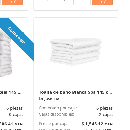
Cotiza aquí
Toalla de baño Blanca Real 145 cm x 80 cm y 900 g marca La Josefina
Toalla de baño Blanca Spa 145 cm x 80 cm y 780 g - Plus* marca La Josefina
La Josefina
6 piezas
Contenido por caja:
6 piezas
0 cajas
Cajas disponibles:
2 cajas
,806.41
Precio por caja:
$ 1,545.12
MXN
MXN
Precio por pieza: