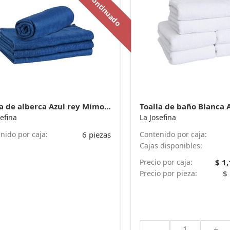
Descontinuado
Toalla de alberca Azul rey Mimosa 170 cm x 90 cm y 690 g - Plus* marca La Josefina
sefina
La Josefina
nido por caja:
6 piezas
Contenido por caja:
Cajas disponibles:
Precio por caja:
$ 1
Precio por pieza:
$
-
+