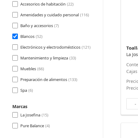
Accesorios de habitación
(22)
Amenidades y cuidado personal
(116)
Baño y accesorios
(7)
Blancos
(52)
Electrónicos y electrodomésticos
(121)
La Jo
Mantenimiento y limpieza
(33)
Conte
Muebles
(66)
Cajas
Preparación de alimentos
(133)
Preci
Preci
Spa
(6)
-
Marcas
La Josefina
(15)
Pure Balance
(4)