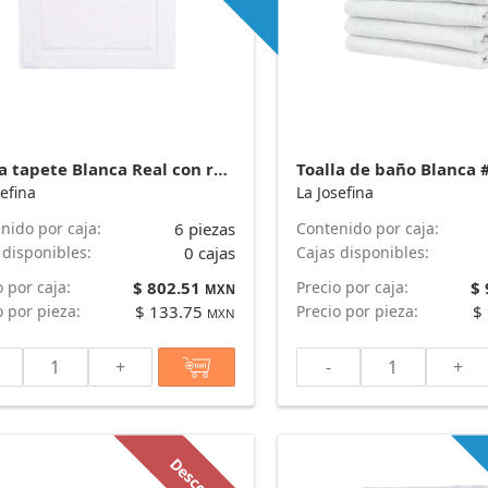
Toalla tapete Blanca Real con recuadro 55 cm x 90 cm y 400 g - Plus* marca La Josefina
sefina
La Josefina
nido por caja:
6 piezas
Contenido por caja:
 disponibles:
0 cajas
Cajas disponibles:
o por caja:
$ 802.51
Precio por caja:
$
MXN
o por pieza:
$ 133.75
Precio por pieza:
$
MXN
+
-
+