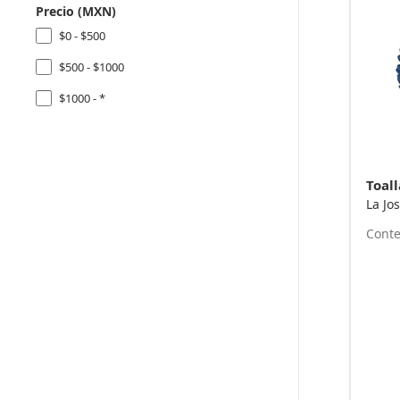
Precio (MXN)
$0 - $500
$500 - $1000
$1000 - *
La Jo
Conte