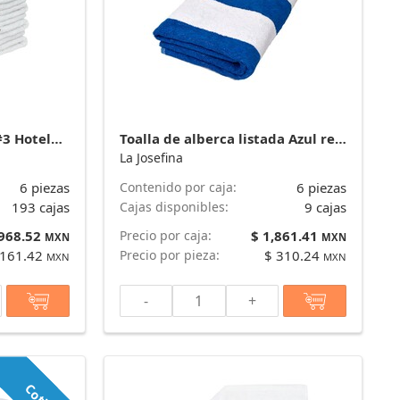
Toalla de baño Blanca #3 Hotelera 130 cm x 70 cm y 530 g - Plus* marca La Josefina
Toalla de alberca listada Azul rey con blanco Mimosa 170 cm x 90 cm y 700 g - Plus* marca La Josefina
La Josefina
6 piezas
Contenido por caja:
6 piezas
193 cajas
Cajas disponibles:
9 cajas
 968.52
Precio por caja:
$ 1,861.41
MXN
MXN
 161.42
Precio por pieza:
$ 310.24
MXN
MXN
-
+