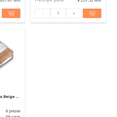
 301.07
$ 257.52
MXN
MXN
-
+
Toalla de alberca listada Beige con blanco Mimosa 170 cm x 90 cm y 700 g - Plus* marca La Josefina
6 piezas
59 cajas