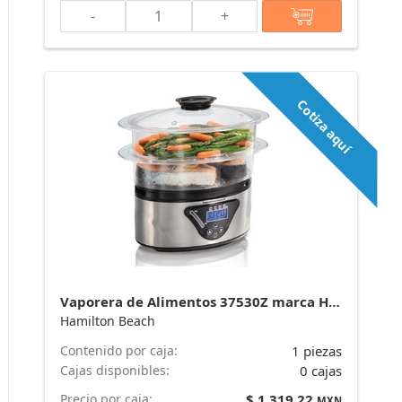
-
+
Cotiza aquí
Vaporera de Alimentos 37530Z marca Hamilton Beach
Hamilton Beach
Contenido por caja:
1 piezas
Cajas disponibles:
0 cajas
Precio por caja:
$ 1,319.22
MXN